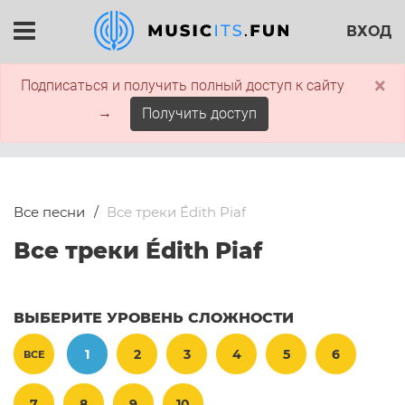
ВХОД
×
Подписаться и получить полный доступ к сайту
→
Получить доступ
Все песни
Все треки Édith Piaf
Все треки Édith Piaf
ВЫБЕРИТЕ УРОВЕНЬ СЛОЖНОСТИ
1
2
3
4
5
6
ВСЕ
7
8
9
10