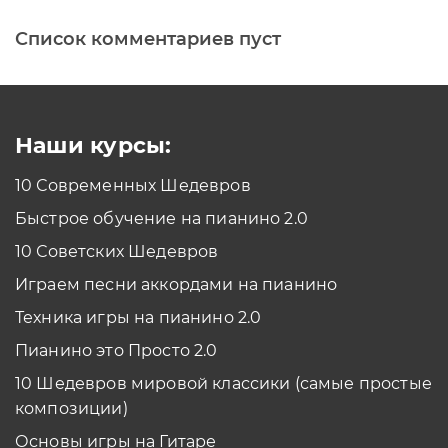
Список комментариев пуст
Печатная клавиатура
Как проходить задания в тренажерах с
помощью Клавиатуры?
Смотреть
Наши курсы:
10 Современных Шедевров
планшет/телефон
Быстрое обучение на пианино 2.0
Как проходить задания в тренажерах с
помощью Планшета/телефона?
10 Советских Шедевров
Смотреть
Играем песни аккордами на пианино
*Вы всегда можете изменить устройство в настройках программы
Техника игры на пианино 2.0
Пианино это Просто 2.0
10 Шедевров мировой классики (самые простые
композиции)
Основы игры на Гитаре