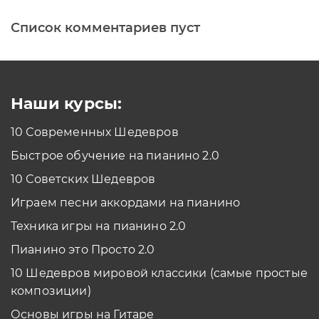
Список комментариев пуст
Печатная клавиатура
Как проходить задания в тренажерах с
помощью Клавиатуры?
Смотреть
Наши курсы:
10 Современных Шедевров
планшет/телефон
Быстрое обучение на пианино 2.0
Как проходить задания в тренажерах с
помощью Планшета/телефона?
10 Советских Шедевров
Смотреть
Играем песни аккордами на пианино
*Вы всегда можете изменить устройство в настройках программы
Техника игры на пианино 2.0
Пианино это Просто 2.0
10 Шедевров мировой классики (самые простые
композиции)
Основы игры на Гитаре