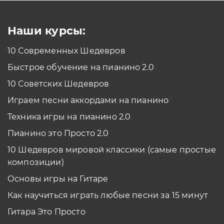
Смотреть
Наши курсы:
10 Современных Шедевров
планшет/телефон
Быстрое обучение на пианино 2.0
Как проходить задания в тренажерах с
помощью Планшета/телефона?
10 Советских Шедевров
Смотреть
Играем песни аккордами на пианино
*Вы всегда можете изменить устройство в настройках программы
Техника игры на пианино 2.0
Пианино это Просто 2.0
10 Шедевров мировой классики (самые простые
композиции)
Основы игры на Гитаре
Как научиться играть любые песни за 15 минут
Гитара Это Просто