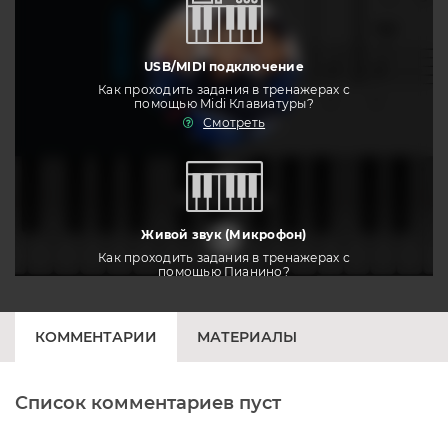
USB/MIDI подключение
Как проходить задания в тренажерах с
помощью Midi Клавиатуры?
Смотреть
тренировать
Живой звук (Микрофон)
Как проходить задания в тренажерах с
помощью Пианино?
Смотреть
КОММЕНТАРИИ
МАТЕРИАЛЫ
Список комментариев пуст
Печатная клавиатура
Как проходить задания в тренажерах с
помощью Клавиатуры?