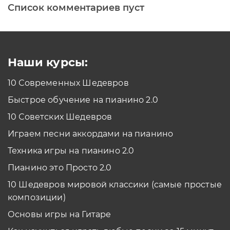
Список комментариев пуст
Печатная клавиатура
Как проходить задания в тренажерах с
помощью Клавиатуры?
Смотреть
Наши курсы:
10 Современных Шедевров
планшет/телефон
Быстрое обучение на пианино 2.0
Как проходить задания в тренажерах с
помощью Планшета/телефона?
10 Советских Шедевров
Смотреть
Играем песни аккордами на пианино
*Вы всегда можете изменить устройство в настройках программы
Техника игры на пианино 2.0
Пианино это Просто 2.0
10 Шедевров мировой классики (самые простые
композиции)
Основы игры на Гитаре