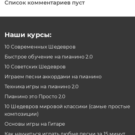
Список комментариев пуст
Печатная клавиатура
Как проходить задания в тренажерах с
помощью Клавиатуры?
Смотреть
Наши курсы:
10 Современных Шедевров
планшет/телефон
Быстрое обучение на пианино 2.0
Как проходить задания в тренажерах с
помощью Планшета/телефона?
10 Советских Шедевров
Смотреть
Играем песни аккордами на пианино
*Вы всегда можете изменить устройство в настройках программы
Техника игры на пианино 2.0
Пианино это Просто 2.0
10 Шедевров мировой классики (самые простые
композиции)
Основы игры на Гитаре
Как научиться играть любые песни за 15 минут