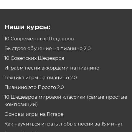
Как проходить задания в тренажерах с
помощью Клавиатуры?
Смотреть
Наши курсы:
10 Современных Шедевров
планшет/телефон
Быстрое обучение на пианино 2.0
Как проходить задания в тренажерах с
помощью Планшета/телефона?
10 Советских Шедевров
Смотреть
Играем песни аккордами на пианино
*Вы всегда можете изменить устройство в настройках программы
Техника игры на пианино 2.0
Пианино это Просто 2.0
10 Шедевров мировой классики (самые простые
композиции)
Основы игры на Гитаре
Как научиться играть любые песни за 15 минут