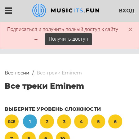
ВХОД
×
Подписаться и получить полный доступ к сайту
→
Получить доступ
Все песни
Все треки Eminem
Все треки Eminem
ВЫБЕРИТЕ УРОВЕНЬ СЛОЖНОСТИ
1
2
3
4
5
6
ВСЕ
7
8
9
10