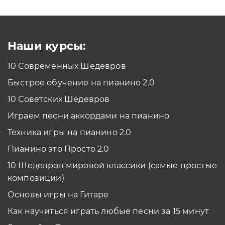
Как проходить задания в тренажерах с
помощью Клавиатуры?
Смотреть
Наши курсы:
10 Современных Шедевров
планшет/телефон
Быстрое обучение на пианино 2.0
Как проходить задания в тренажерах с
помощью Планшета/телефона?
10 Советских Шедевров
Смотреть
Играем песни аккордами на пианино
*Вы всегда можете изменить устройство в настройках программы
Техника игры на пианино 2.0
Пианино это Просто 2.0
10 Шедевров мировой классики (самые простые
композиции)
Основы игры на Гитаре
Как научиться играть любые песни за 15 минут