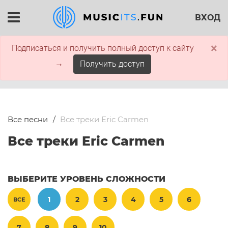
ВХОД
×
Подписаться и получить полный доступ к сайту
→
Получить доступ
Все песни
Все треки Eric Carmen
Все треки Eric Carmen
ВЫБЕРИТЕ УРОВЕНЬ СЛОЖНОСТИ
1
2
3
4
5
6
ВСЕ
7
8
9
10