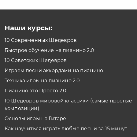
Как проходить задания в тренажерах с
помощью Клавиатуры?
Смотреть
Наши курсы:
10 Современных Шедевров
планшет/телефон
Быстрое обучение на пианино 2.0
Как проходить задания в тренажерах с
помощью Планшета/телефона?
10 Советских Шедевров
Смотреть
Играем песни аккордами на пианино
*Вы всегда можете изменить устройство в настройках программы
Техника игры на пианино 2.0
Пианино это Просто 2.0
10 Шедевров мировой классики (самые простые
композиции)
Основы игры на Гитаре
Как научиться играть любые песни за 15 минут