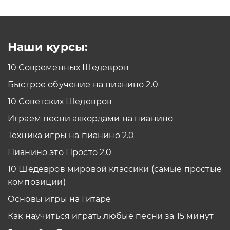
Как проходить задания в тренажерах с
помощью Клавиатуры?
Смотреть
Наши курсы:
10 Современных Шедевров
планшет/телефон
Быстрое обучение на пианино 2.0
Как проходить задания в тренажерах с
помощью Планшета/телефона?
10 Советских Шедевров
Смотреть
Играем песни аккордами на пианино
*Вы всегда можете изменить устройство в настройках программы
Техника игры на пианино 2.0
Пианино это Просто 2.0
10 Шедевров мировой классики (самые простые
композиции)
Основы игры на Гитаре
Как научиться играть любые песни за 15 минут