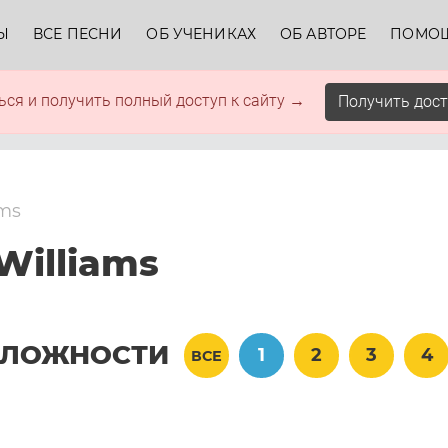
Ы
ВСЕ ПЕСНИ
ОБ УЧЕНИКАХ
ОБ АВТОРЕ
ПОМО
ься и получить полный доступ к сайту →
Получить дост
ams
Williams
СЛОЖНОСТИ
1
2
3
4
ВСЕ