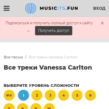
ВХОД
×
Подписаться и получить полный доступ к сайту
→
Получить доступ
Все песни
Все треки Vanessa Carlton
Все треки Vanessa Carlton
ВЫБЕРИТЕ УРОВЕНЬ СЛОЖНОСТИ
1
2
3
4
5
6
ВСЕ
7
8
9
10